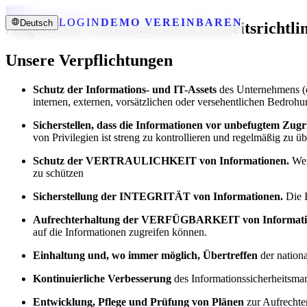
LOGIN
DEMO VEREINBAREN
Deutsch
Allgemeine Informationssicherheitsrichtli
Unsere Verpflichtungen
Schutz der Informations- und IT-Assets
des Unternehmens (ei
internen, externen, vorsätzlichen oder versehentlichen Bedr
Sicherstellen, dass die Informationen vor unbefugtem Zugr
von Privilegien ist streng zu kontrollieren und regelmäßig zu ü
Schutz der VERTRAULICHKEIT von Informationen.
Wen
zu schützen
Sicherstellung der INTEGRITÄT von Informationen.
Die I
Aufrechterhaltung der VERFÜGBARKEIT von Informat
auf die Informationen zugreifen können.
Einhaltung und, wo immer möglich, Übertreffen
der nation
Kontinuierliche Verbesserung
des Informationssicherheitsm
Entwicklung, Pflege und Prüfung von Plänen
zur Aufrechter